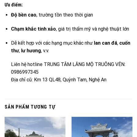
Ưu điểm:
Độ bền cao
, trường tồn theo thời gian
Chạm khắc tinh xảo
, giá trị thẩm mỹ và nghệ thuật lớn
Dễ kết hợp với các hạng mục khác như
lan can đá
,
cuốn
thư
,
lư hương
, v.v.
Liên hệ hotline TRUNG TÂM LĂNG MỘ TRUÔNG VÊN:
0986997345
Địa chỉ cũ: Km 13 QL48, Quỳnh Tam, Nghệ An
SẢN PHẨM TƯƠNG TỰ