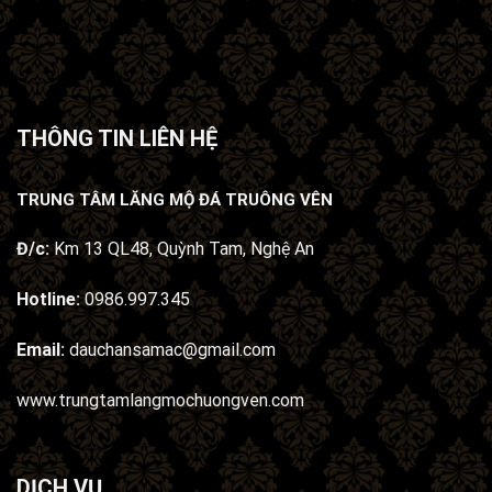
THÔNG TIN LIÊN HỆ
TRUNG TÂM LĂNG MỘ ĐÁ TRUÔNG VÊN
Đ/c:
Km 13 QL48, Quỳnh Tam, Nghệ An
Hotline:
0986.997.345
Email:
dauchansamac@gmail.com
www.trungtamlangmochuongven.com
DỊCH VỤ