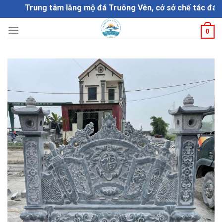
Skip
Trung tâm lăng mộ đá Truông Vên, cở sở chế tác đá mỹ ng
to
content
0