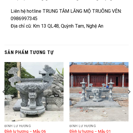
Liên hệ hotline TRUNG TÂM LĂNG MỘ TRUÔNG VÊN:
0986997345
Địa chỉ cũ: Km 13 QL48, Quỳnh Tam, Nghệ An
SẢN PHẨM TƯƠNG TỰ
ĐỈNH LƯ HƯƠNG
ĐỈNH LƯ HƯƠNG
Đỉnh lư hương – Mẫu 06
Đỉnh lư hương – Mẫu 01