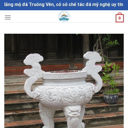
Skip
ng mộ đá Truông Vên, cở sở chế tác đá mỹ nghệ uy tín chất l
to
content
0