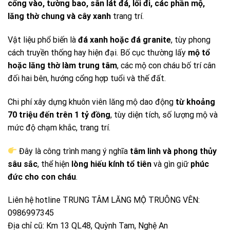
cổng vào, tường bao, sân lát đá, lối đi, các phần mộ,
lăng thờ chung và cây xanh
trang trí.
Vật liệu phổ biến là
đá xanh hoặc đá granite
, tùy phong
cách truyền thống hay hiện đại. Bố cục thường lấy
mộ tổ
hoặc lăng thờ làm trung tâm
, các mộ con cháu bố trí cân
đối hai bên, hướng cổng hợp tuổi và thế đất.
Chi phí xây dựng khuôn viên lăng mộ dao động
từ khoảng
70 triệu đến trên 1 tỷ đồng
, tùy diện tích, số lượng mộ và
mức độ chạm khắc, trang trí.
Đây là công trình mang ý nghĩa
tâm linh và phong thủy
sâu sắc
, thể hiện
lòng hiếu kính tổ tiên
và gìn giữ
phúc
đức cho con cháu
.
Liên hệ hotline TRUNG TÂM LĂNG MỘ TRUÔNG VÊN:
0986997345
Địa chỉ cũ: Km 13 QL48, Quỳnh Tam, Nghệ An