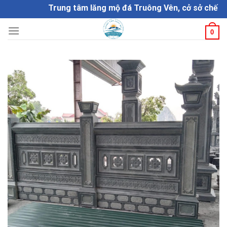
Skip
Trung tâm lăng mộ đá Truông Vên, cở sở chế tác đá
to
content
0