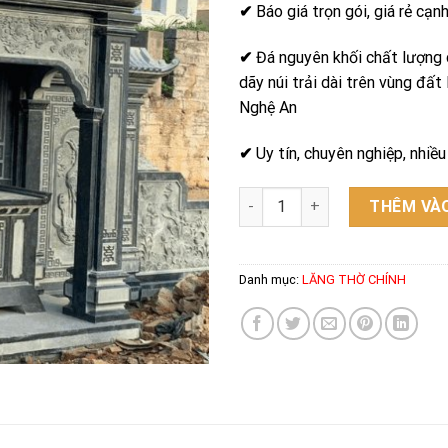
✔
Báo giá trọn gói, giá rẻ cạn
✔
Đá nguyên khối chất lượng 
dãy núi trải dài trên vùng đất
Nghệ An
✔
Uy tín, chuyên nghiệp, nhiề
Lăng thờ chính - Mẫu 22 số lư
THÊM VÀO
Danh mục:
LĂNG THỜ CHÍNH