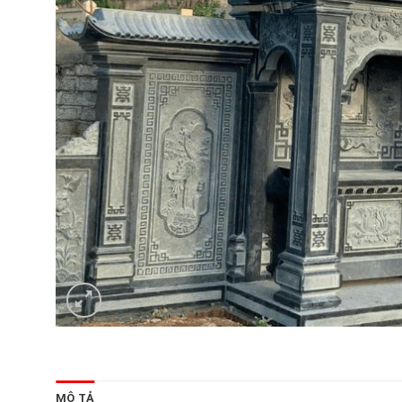
MÔ TẢ