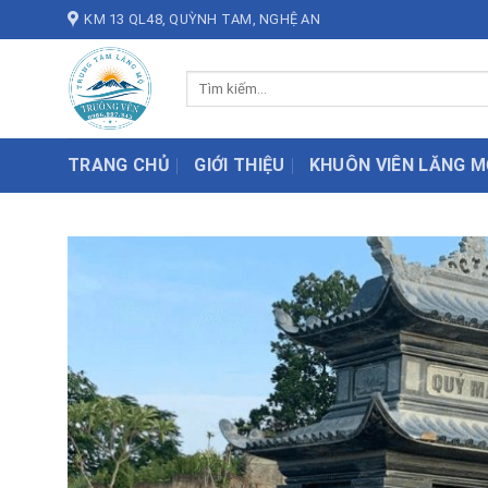
Skip
KM 13 QL48, QUỲNH TAM, NGHỆ AN
to
content
Tìm
kiếm:
TRANG CHỦ
GIỚI THIỆU
KHUÔN VIÊN LĂNG M