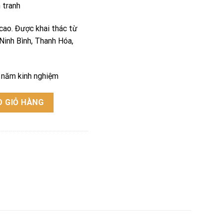
h tranh
cao. Được khai thác từ
 Ninh Bình, Thanh Hóa,
u năm kinh nghiệm
ợng
 GIỎ HÀNG