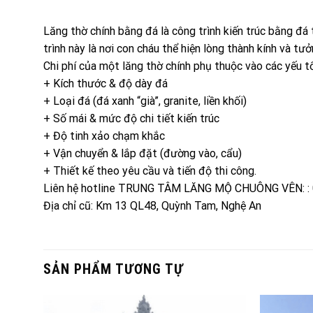
Lăng thờ chính bằng đá là công trình kiến trúc bằng đá 
trình này là nơi con cháu thể hiện lòng thành kính và tư
Chi phí của một lăng thờ chính phụ thuộc vào các yếu tố
+ Kích thước & độ dày đá
+ Loại đá (đá xanh “già”, granite, liền khối)
+ Số mái & mức độ chi tiết kiến trúc
+ Độ tinh xảo chạm khắc
+ Vận chuyển & lắp đặt (đường vào, cẩu)
+ Thiết kế theo yêu cầu và tiến độ thi công.
Liên hệ hotline TRUNG TÂM LĂNG MỘ CHUÔNG VÊN: :
Địa chỉ cũ: Km 13 QL48, Quỳnh Tam, Nghệ An
SẢN PHẨM TƯƠNG TỰ