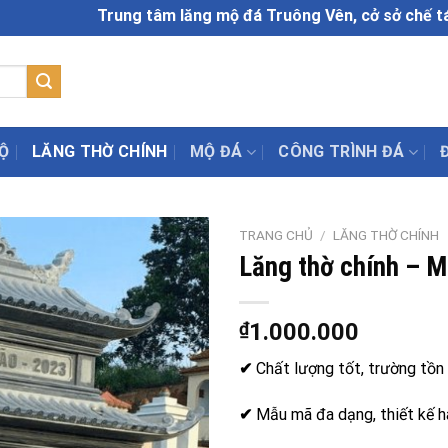
Trung tâm lăng mộ đá Truông Vên, cở sở chế tác đá m
Ộ
LĂNG THỜ CHÍNH
MỘ ĐÁ
CÔNG TRÌNH ĐÁ
TRANG CHỦ
/
LĂNG THỜ CHÍNH
Lăng thờ chính – 
₫
1.000.000
✔
Chất lượng tốt, trường tồn 
✔
Mẫu mã đa dạng, thiết kế h