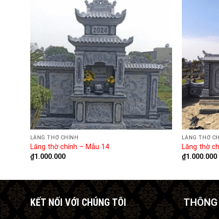
LĂNG THỜ CHÍNH
LĂNG THỜ C
Lăng thờ chính – Mẫu 14
Lăng thờ c
₫
1.000.000
₫
1.000.000
KẾT NỐI VỚI CHÚNG TÔI
THÔNG 