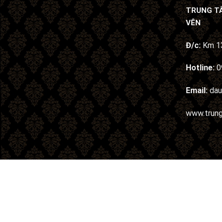
TRUNG T
VÊN
Đ/c:
Km 13
Hotline:
0
Email:
da
www.trun