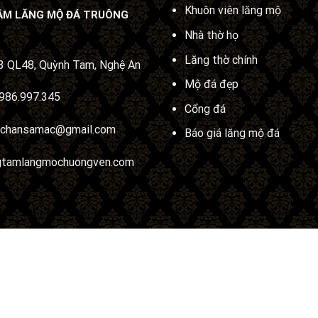
Khuôn viên lăng mộ
ÂM LĂNG MỘ ĐÁ TRUÔNG
Nhà thờ họ
Lăng thờ chính
 QL48, Quỳnh Tam, Nghệ An
Mộ đá đẹp
986.997.345
Cổng đá
uchansamac@gmail.com
Báo giá lăng mộ đá
gtamlangmochuongven.com