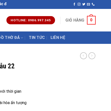
ỹ nghệ uy tín chất lượng nhất hiện nay. Hotline: 0986.997.3
0
GIỎ HÀNG
HOTLINE: 0986.997.345
ĐỒ THỜ ĐÁ
TIN TỨC
LIÊN HỆ
Mẫu 22
với thời gian
ài hòa ấn tượng