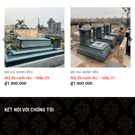
MỘ ĐÁ XANH RÊU
MỘ ĐÁ XANH RÊU
Mộ đá xanh rêu – Mẫu 09
Mộ đá xanh rêu – Mẫu 01
₫
1.000.000
₫
1.000.000
KẾT NỐI VỚI CHÚNG TÔI