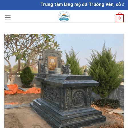
Skip
Trung tâm lăng mộ đá Truông Vên, cở sở chế 
to
content
0