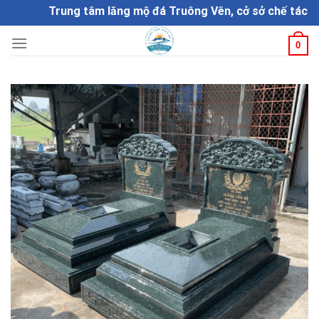
Skip
Trung tâm lăng mộ đá Truông Vên, cở sở chế tác đá mỹ 
to
content
0