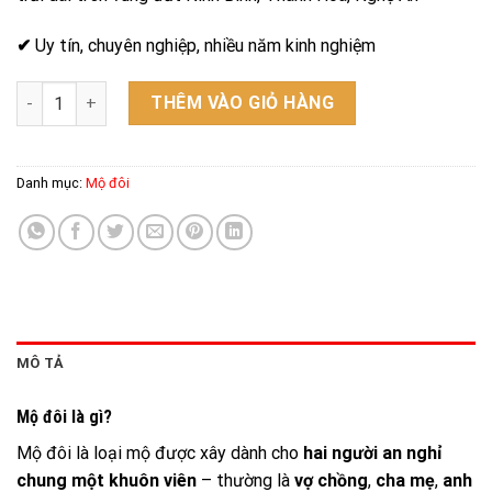
✔
Uy tín, chuyên nghiệp, nhiều năm kinh nghiệm
Mộ đôi - Mẫu 12 số lượng
THÊM VÀO GIỎ HÀNG
Danh mục:
Mộ đôi
MÔ TẢ
Mộ đôi là gì?
Mộ đôi là loại mộ được xây dành cho
hai người an nghỉ
chung một khuôn viên
– thường là
vợ chồng
,
cha mẹ
,
anh