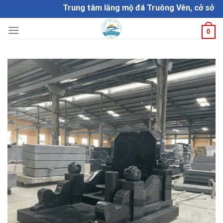
Skip
Trung tâm lăng mộ đá Truông Vên, cở sở chế tá
to
content
0