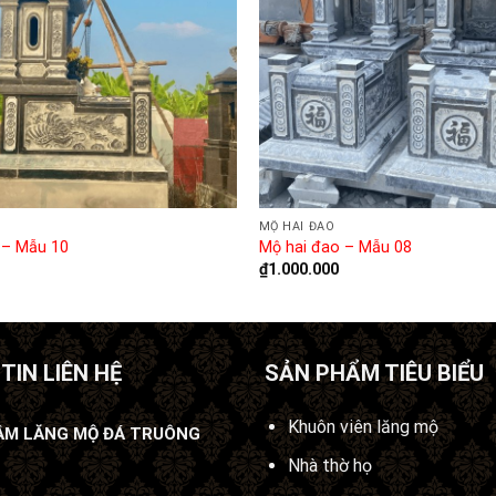
MỘ HAI ĐAO
 – Mẫu 10
Mộ hai đao – Mẫu 08
₫
1.000.000
TIN LIÊN HỆ
SẢN PHẨM TIÊU BIỂU
Khuôn viên lăng mộ
ÂM LĂNG MỘ ĐÁ TRUÔNG
Nhà thờ họ