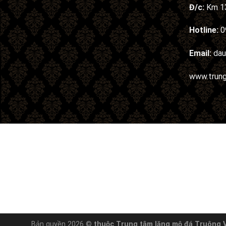
Đ/c:
Km 13
Hotline:
0
Email:
da
www.trun
Bản quyền 2026 ©
thuộc Trung tâm lăng mộ đá Truông Vê