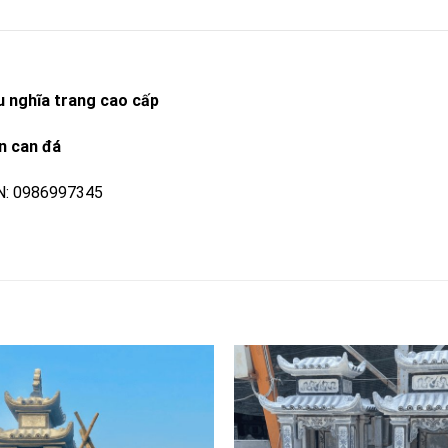
u nghĩa trang cao cấp
n can đá
N: 0986997345