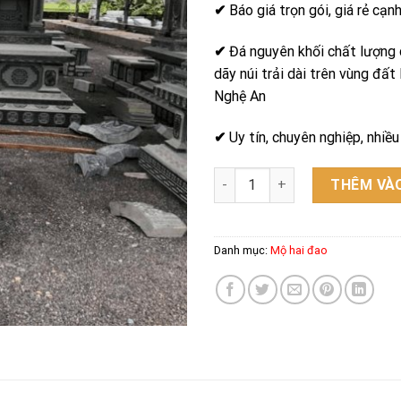
✔
Báo giá trọn gói, giá rẻ cạn
✔
Đá nguyên khối chất lượng 
dãy núi trải dài trên vùng đất
Nghệ An
✔
Uy tín, chuyên nghiệp, nhiề
Mộ hai đao - Mẫu 05 số lượng
THÊM VÀO
Danh mục:
Mộ hai đao