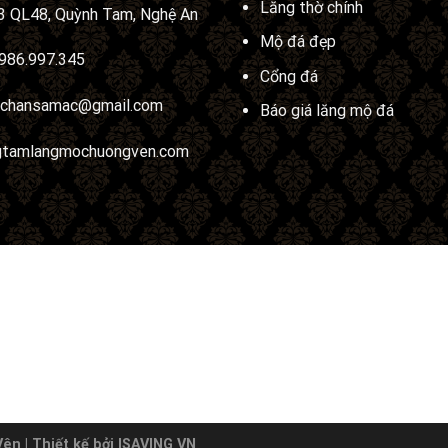
Lăng thờ chính
 QL48, Quỳnh Tam, Nghệ An
Mộ đá đẹp
986.997.345
Cổng đá
uchansamac@gmail.com
Báo giá lăng mộ đá
gtamlangmochuongven.com
n | Thiết kế bởi ISAVING VN