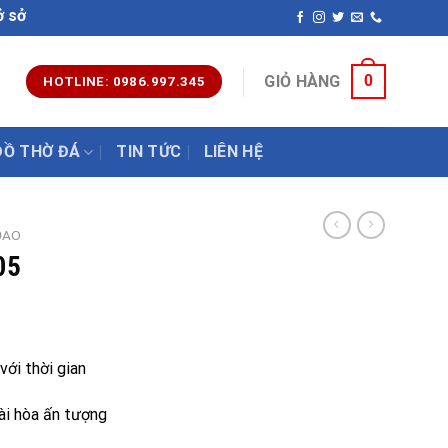
tác đá mỹ nghệ uy tín chất lượng nhất hiện nay. Hotline: 0
0
GIỎ HÀNG
HOTLINE: 0986.997.345
ĐỒ THỜ ĐÁ
TIN TỨC
LIÊN HỆ
ĐAO
05
với thời gian
ài hòa ấn tượng