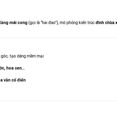
 tầng mái cong
(gọi là “hai đao”), mô phỏng kiến trúc
đình chùa 
4 góc, tạo dáng mềm mại
ớc, hoa sen…
oa văn cổ điển