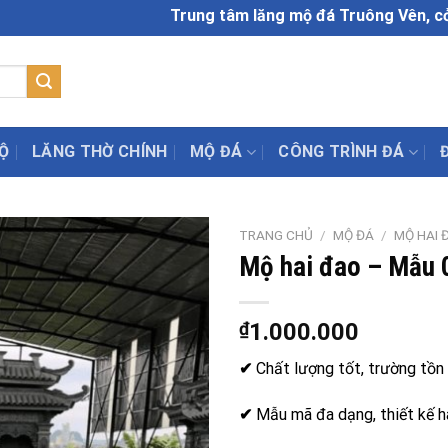
Trung tâm lăng mộ đá Truông Vên, cở sở chế 
Ộ
LĂNG THỜ CHÍNH
MỘ ĐÁ
CÔNG TRÌNH ĐÁ
TRANG CHỦ
/
MỘ ĐÁ
/
MỘ HAI 
Mộ hai đao – Mẫu 
₫
1.000.000
✔
Chất lượng tốt, trường tồn 
✔
Mẫu mã đa dạng, thiết kế h