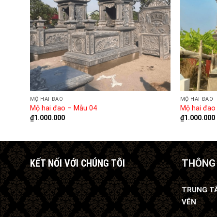
MỘ HAI ĐAO
MỘ HAI ĐAO
Mộ hai đao – Mẫu 04
Mộ hai đao
₫
1.000.000
₫
1.000.000
KẾT NỐI VỚI CHÚNG TÔI
THÔNG 
TRUNG T
VÊN