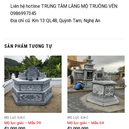
Liên hệ hotline TRUNG TÂM LĂNG MỘ TRUÔNG VÊN:
0986997345
Địa chỉ cũ: Km 13 QL48, Quỳnh Tam, Nghệ An
SẢN PHẨM TƯƠNG TỰ
MỘ LỤC GIÁC
MỘ LỤC GIÁC
Mộ lục giác – Mẫu 09
Mộ lục giác – Mẫu 04
₫
1.000.000
₫
1.000.000