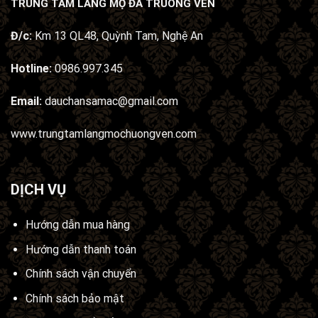
TRUNG TÂM LĂNG MỘ ĐÁ TRUÔNG VÊN
Đ/c:
Km 13 QL48, Quỳnh Tam, Nghệ An
Hotline:
0986.997.345
Email:
dauchansamac@gmail.com
www.trungtamlangmochuongven.com
DỊCH VỤ
Hướng dẫn mua hàng
Hướng dẫn thanh toán
Chính sách vận chuyển
Chính sách bảo mật