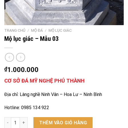
TRANG CHỦ
/
MỘ ĐÁ
/
MỘ LỤC GIÁC
Mộ lục giác – Mẫu 03
₫
1.000.000
CƠ SỞ ĐÁ MỸ NGHỆ PHÚ THÀNH
Địa chỉ: Làng nghề Ninh Vân – Hoa Lư – Ninh Bình
Hotline: 0985 134 922
Mộ lục giác - Mẫu 03 số lượng
THÊM VÀO GIỎ HÀNG