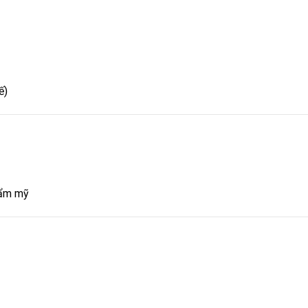
ế)
hẩm mỹ