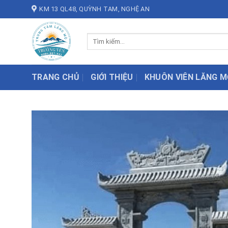
Skip
KM 13 QL48, QUỲNH TAM, NGHỆ AN
to
content
Tìm
kiếm:
TRANG CHỦ
GIỚI THIỆU
KHUÔN VIÊN LĂNG M