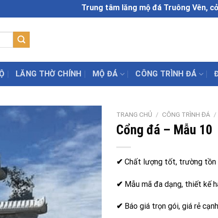
Trung tâm lăng mộ đá Truông Vên, cở sở chế 
Ộ
LĂNG THỜ CHÍNH
MỘ ĐÁ
CÔNG TRÌNH ĐÁ
TRANG CHỦ
/
CÔNG TRÌNH ĐÁ
/
Cổng đá – Mẫu 10
✔
Chất lượng tốt, trường tồn 
✔
Mẫu mã đa dạng, thiết kế h
✔
Báo giá trọn gói, giá rẻ cạn