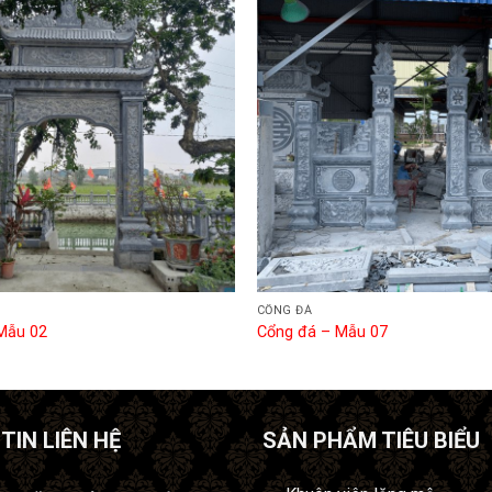
CỔNG ĐÁ
Mẫu 02
Cổng đá – Mẫu 07
TIN LIÊN HỆ
SẢN PHẨM TIÊU BIỂU