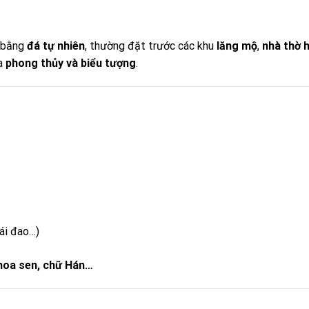
 bằng
đá tự nhiên
, thường đặt trước các khu
lăng mộ
,
nhà thờ 
ĩa
phong thủy và biểu tượng
.
ái đao…)
 hoa sen, chữ Hán…