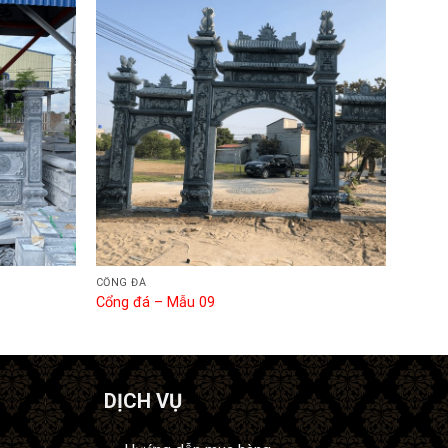
CỔNG ĐÁ
Cổng đá – Mẫu 09
DỊCH VỤ