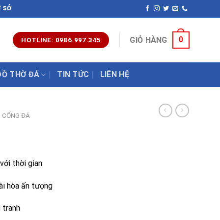
tác đá mỹ nghệ uy tín chất lượng nhất hiện nay. Hotline: 09
0
GIỎ HÀNG
HOTLINE: 0986.997.345
ĐỒ THỜ ĐÁ
TIN TỨC
LIÊN HỆ
CỔNG ĐÁ
với thời gian
ài hòa ấn tượng
h tranh