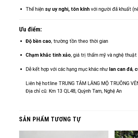
Thể hiện
sự uy nghi, tôn kính
với người đã khuất (n
Ưu điểm:
Độ bền cao
, trường tồn theo thời gian
Chạm khắc tinh xảo
, giá trị thẩm mỹ và nghệ thuật
Dễ kết hợp với các hạng mục khác như
lan can đá
,
c
Liên hệ hotline TRUNG TÂM LĂNG MỘ TRUÔNG VÊ
Địa chỉ cũ: Km 13 QL48, Quỳnh Tam, Nghệ An
SẢN PHẨM TƯƠNG TỰ