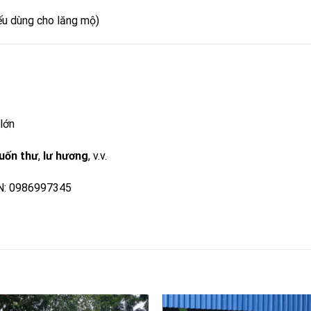
ếu dùng cho lăng mộ)
 lớn
uốn thư
,
lư hương
, v.v.
N: 0986997345