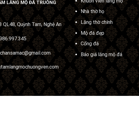
Khuôn viên lăng mộ
ÂM LĂNG MỘ ĐÁ TRUÔNG
Nhà thờ họ
Lăng thờ chính
 QL48, Quỳnh Tam, Nghệ An
Mộ đá đẹp
986.997.345
Cổng đá
uchansamac@gmail.com
Báo giá lăng mộ đá
gtamlangmochuongven.com