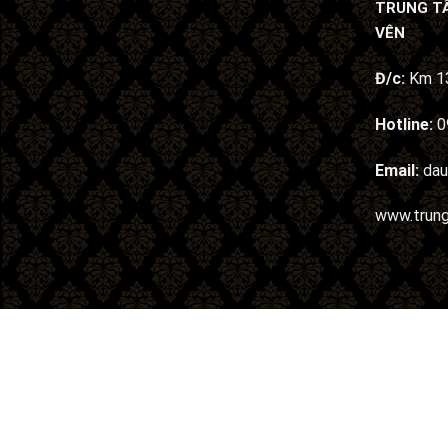
TRUNG T
VÊN
Đ/c:
Km 13
Hotline:
0
Email:
da
www.trun