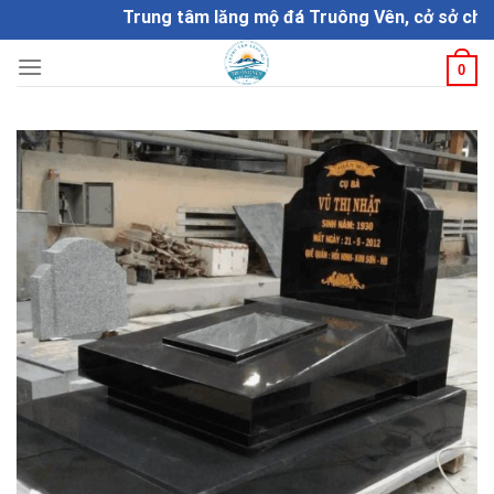
Skip
Trung tâm lăng mộ đá Truông Vên, cở sở chế tác 
to
content
0