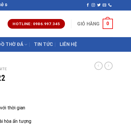
 tác đá mỹ nghệ uy tín chất lượng nhất hiện nay. Hotline: 0
0
GIỎ HÀNG
HOTLINE: 0986.997.345
ĐỒ THỜ ĐÁ
TIN TỨC
LIÊN HỆ
NITE
22
với thời gian
ài hòa ấn tượng