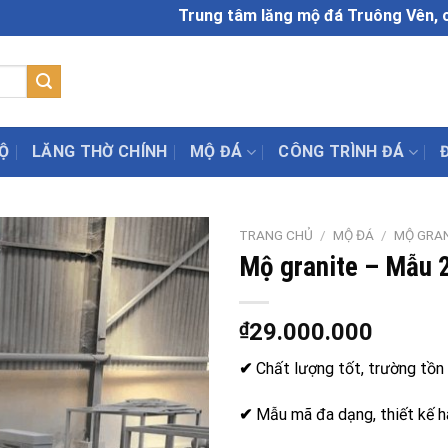
Trung tâm lăng mộ đá Truông Vên, cở sở chế
Ộ
LĂNG THỜ CHÍNH
MỘ ĐÁ
CÔNG TRÌNH ĐÁ
TRANG CHỦ
/
MỘ ĐÁ
/
MỘ GRA
Mộ granite – Mẫu 
₫
29.000.000
✔
Chất lượng tốt, trường tồn 
✔
Mẫu mã đa dạng, thiết kế h