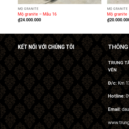
MỘ GRANITE
MỘ GRANITE
Mộ granite – Mẫu 16
Mộ granite
₫
24.000.000
₫
20.000.00
KẾT NỐI VỚI CHÚNG TÔI
THÔNG 
TRUNG T
VÊN
Đ/c:
Km 13
Hotline:
0
Email:
da
www.trun