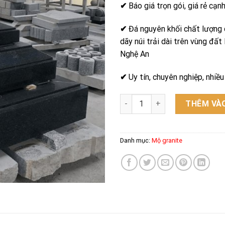
✔
Báo giá trọn gói, giá rẻ cạn
✔
Đá nguyên khối chất lượng 
dãy núi trải dài trên vùng đất
Nghệ An
✔
Uy tín, chuyên nghiệp, nhiề
Mộ granite - Mẫu 22 số lượng
THÊM VÀO
Danh mục:
Mộ granite