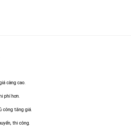
.
giá càng cao.
i phí hơn.
ủ công tăng giá.
uyển, thi công.