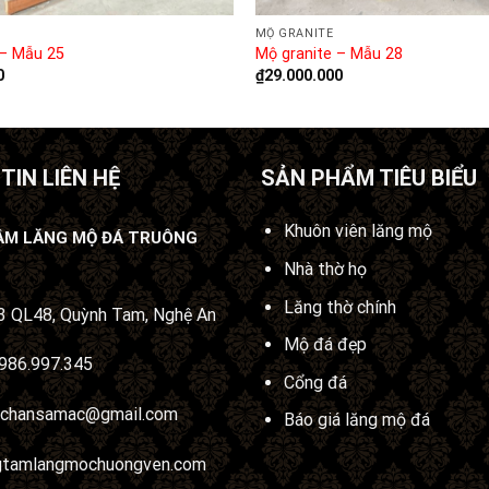
MỘ GRANITE
 – Mẫu 25
Mộ granite – Mẫu 28
0
₫
29.000.000
TIN LIÊN HỆ
SẢN PHẨM TIÊU BIỂU
Khuôn viên lăng mộ
ÂM LĂNG MỘ ĐÁ TRUÔNG
Nhà thờ họ
Lăng thờ chính
 QL48, Quỳnh Tam, Nghệ An
Mộ đá đẹp
986.997.345
Cổng đá
uchansamac@gmail.com
Báo giá lăng mộ đá
gtamlangmochuongven.com